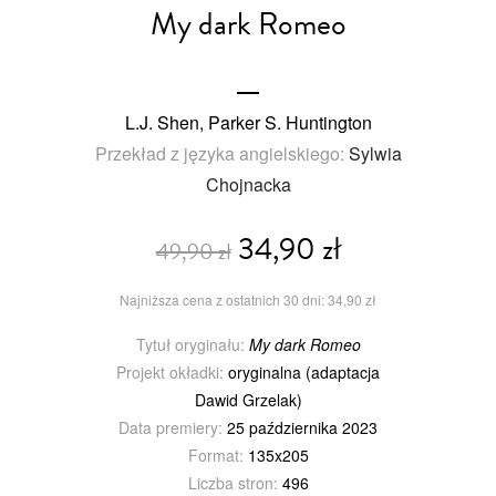
My dark Romeo
L.J. Shen, Parker S. Huntington
Przekład z języka angielskiego:
Sylwia
Chojnacka
34,90 zł
49,90 zł
Najniższa cena z ostatnich 30 dni: 34,90 zł
Tytuł oryginału:
My dark Romeo
Projekt okładki:
oryginalna (adaptacja
Dawid Grzelak)
Data premiery:
25 października 2023
Format:
135x205
Liczba stron:
496