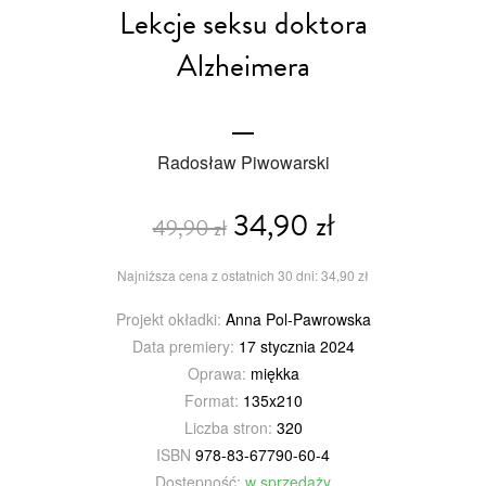
Lekcje seksu doktora
Alzheimera
Radosław Piwowarski
34,90 zł
49,90 zł
Najniższa cena z ostatnich 30 dni: 34,90 zł
Projekt okładki:
Anna Pol-Pawrowska
Data premiery:
17 stycznia 2024
Oprawa:
miękka
Format:
135x210
Liczba stron:
320
ISBN
978-83-67790-60-4
Dostępność:
w sprzedaży