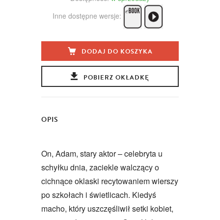
Inne dostępne wersje:
DODAJ DO KOSZYKA
POBIERZ OKŁADKĘ
OPIS
On, Adam, stary aktor – celebryta u
schyłku dnia, zaciekle walczący o
cichnące oklaski recytowaniem wierszy
po szkołach i świetlicach. Kiedyś
macho, który uszczęśliwił setki kobiet,