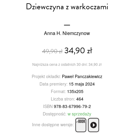
Dziewczyna z warkoczami
Anna H. Niemczynow
34,90 zł
49,90 zł
Najniższa cena z ostatnich 30 dni: 34,90 zł
Projekt okładki:
Paweł Panczakiewicz
Data premiery:
15 maja 2024
Format:
135x205
Liczba stron:
464
ISBN
978-83-67996-79-2
Dostępność:
w sprzedaży
Inne dostępne wersje: