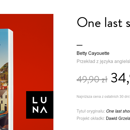
One last 
Betty Cayouette
Przekład z języka angiel
34,
49,90 zł
Najniższa cena z ostatnich 30 dni:
Tytuł oryginału:
One last sho
Projekt okładki:
Dawid Grzela