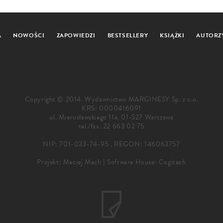
A
NOWOŚCI
ZAPOWIEDZI
BESTSELLERY
KSIĄŻKI
AUTORZ
Copyright © 2014. Wydawnictwo MARGINESY Sp. z o.o.
KRS: 0000416091
ul. Mierosławskiego 11a, 01-527 Warszawa
tel./fax.
22 663 02 75
NIP: 701-033-74-95 , REGON: 146063757
Projekt:
Maciej Mach
|
Software House: Cogitech