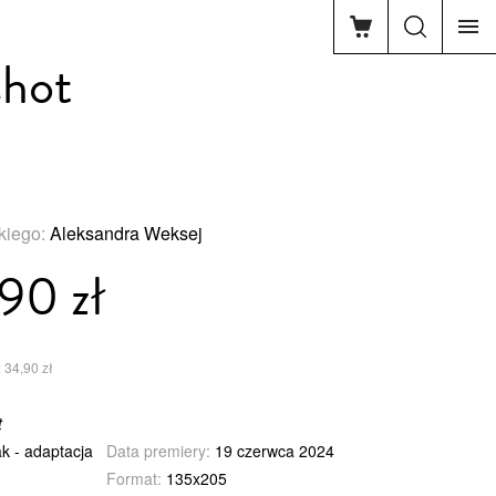
shot
skiego:
Aleksandra Weksej
90 zł
 34,90 zł
t
k - adaptacja
Data premiery:
19 czerwca 2024
Format:
135x205