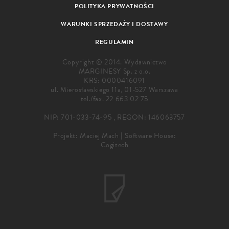
POLITYKA PRYWATNOŚCI
WARUNKI SPRZEDAŻY I DOSTAWY
REGULAMIN
Copyright © 2014. Wydawnictwo
MARGINESY Sp. z o.o.
KRS: 0000416091
ul. Mierosławskiego 11a, 01-527 Warszawa
tel./fax.
22 663 02 75
NIP: 701-033-74-95 , REGON: 146063757
Projekt:
Maciej Mach
|
Software House:
Cogitech