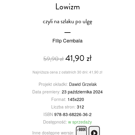
Lowizm
czyli na szlaku po ulgę
Filip Cembala
41,90 zł
59,90 zł
Najniższa cena z ostatnich 30 dni: 41,90 zł
Projekt okładki:
Dawid Grzelak
Data premiery:
23 października 2024
Format:
145x220
Liczba stron:
312
ISBN
978-83-68226-36-2
Dostępność:
w sprzedaży
Inne dostępne wersje: