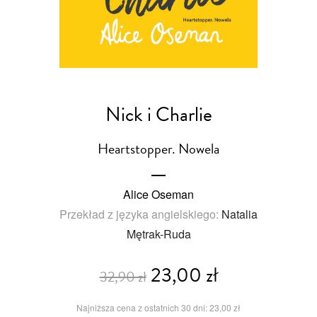
Nick i Charlie
Heartstopper. Nowela
Alice Oseman
Przekład z języka angielskiego:
Natalia
Mętrak-Ruda
23,00 zł
32,90 zł
Najniższa cena z ostatnich 30 dni: 23,00 zł