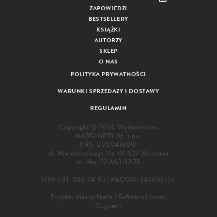
ZAPOWIEDZI
BESTSELLERY
KSIĄŻKI
AUTORZY
SKLEP
O NAS
POLITYKA PRYWATNOŚCI
WARUNKI SPRZEDAŻY I DOSTAWY
REGULAMIN
Copyright © 2014. Wydawnictwo
MARGINESY Sp. z o.o.
KRS: 0000416091
ul. Mierosławskiego 11a, 01-527 Warszawa
tel./fax.
22 663 02 75
NIP: 701-033-74-95 , REGON: 146063757
Projekt:
Maciej Mach
|
Software House:
Cogitech