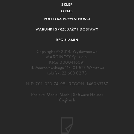
SKLEP
O NAS
POLITYKA PRYWATNOŚCI
WARUNKI SPRZEDAŻY I DOSTAWY
REGULAMIN
Copyright © 2014. Wydawnictwo
MARGINESY Sp. z o.o.
KRS: 0000416091
ul. Mierosławskiego 11a, 01-527 Warszawa
tel./fax.
22 663 02 75
NIP: 701-033-74-95 , REGON: 146063757
Projekt:
Maciej Mach
|
Software House:
Cogitech