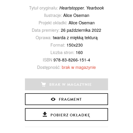
Tytuł oryginału:
Heartstopper. Yearbook
Ilustracje:
Alice Oseman
Projekt okładki:
Alice Oseman
Data premiery:
26 października 2022
Oprawa:
twarda z miękką tekturą
Format:
150x230
Liczba stron:
160
ISBN
978-83-8266-151-4
Dostępność:
brak w magazynie
BRAK W MAGAZYNIE
FRAGMENT
POBIERZ OKŁADKĘ