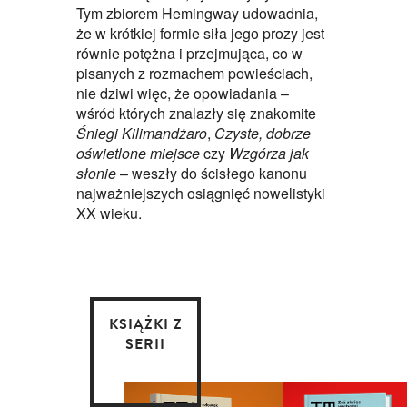
Tym zbiorem Hemingway udowadnia,
że w krótkiej formie siła jego prozy jest
równie potężna i przejmująca, co w
pisanych z rozmachem powieściach,
nie dziwi więc, że opowiadania –
wśród których znalazły się znakomite
Śniegi Kilimandżaro
,
Czyste, dobrze
oświetlone miejsce
czy
Wzgórza jak
słonie
– weszły do ścisłego kanonu
najważniejszych osiągnięć nowelistyki
XX wieku.
KSIĄŻKI Z
SERII