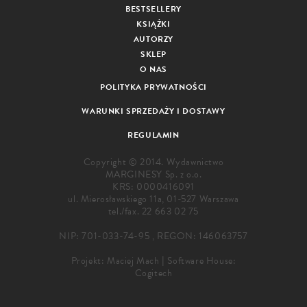
BESTSELLERY
KSIĄŻKI
AUTORZY
SKLEP
O NAS
POLITYKA PRYWATNOŚCI
WARUNKI SPRZEDAŻY I DOSTAWY
REGULAMIN
Copyright © 2014. Wydawnictwo
MARGINESY Sp. z o.o.
KRS: 0000416091
ul. Mierosławskiego 11a, 01-527 Warszawa
tel./fax.
22 663 02 75
NIP: 701-033-74-95 , REGON: 146063757
Projekt:
Maciej Mach
|
Software House:
Cogitech