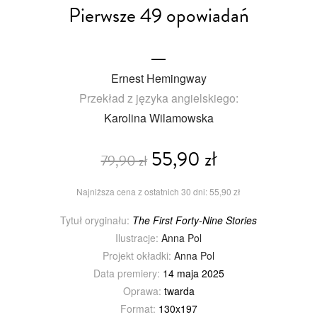
Pierwsze 49 opowiadań
Ernest Hemingway
Przekład z języka angielskiego:
Karolina Wilamowska
55,90 zł
79,90 zł
Najniższa cena z ostatnich 30 dni: 55,90 zł
Tytuł oryginału:
The First Forty-Nine Stories
Ilustracje:
Anna Pol
Projekt okładki:
Anna Pol
Data premiery:
14 maja 2025
Oprawa:
twarda
Format:
130x197