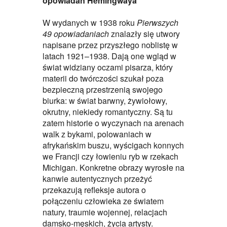
opowiadań Hemingwaya
W wydanych w 1938 roku
Pierwszych
49 opowiadaniach
znalazły się utwory
napisane przez przyszłego noblistę w
latach 1921–1938. Dają one wgląd w
świat widziany oczami pisarza, który
materii do twórczości szukał poza
bezpieczną przestrzenią swojego
biurka: w świat barwny, żywiołowy,
okrutny, niekiedy romantyczny. Są tu
zatem historie o wyczynach na arenach
walk z bykami, polowaniach w
afrykańskim buszu, wyścigach konnych
we Francji czy łowieniu ryb w rzekach
Michigan. Konkretne obrazy wyrosłe na
kanwie autentycznych przeżyć
przekazują refleksje autora o
połączeniu człowieka ze światem
natury, traumie wojennej, relacjach
damsko-męskich, życia artysty.