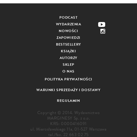
PODCAST
WYDARZENIA
NOWOŚCI
ZAPOWIEDZI
BESTSELLERY
KSIĄŻKI
AUTORZY
SKLEP
O NAS
POLITYKA PRYWATNOŚCI
WARUNKI SPRZEDAŻY I DOSTAWY
REGULAMIN
Copyright © 2014. Wydawnictwo
MARGINESY Sp. z o.o.
KRS: 0000416091
ul. Mierosławskiego 11a, 01-527 Warszawa
tel./fax.
22 663 02 75