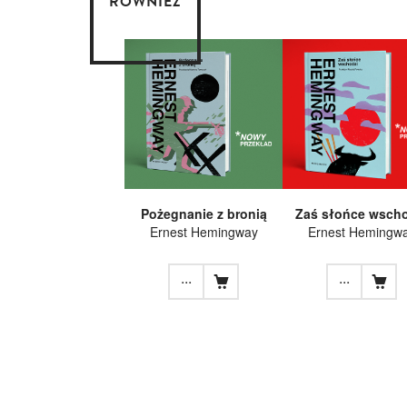
RÓWNIEŻ
Pożegnanie z bronią
Zaś słońce wscho
Ernest Hemingway
Ernest Hemingw
...
...