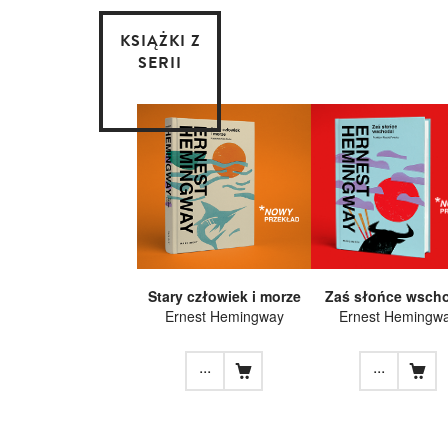
KSIĄŻKI Z
SERII
Stary człowiek i morze
Zaś słońce wscho
Ernest Hemingway
Ernest Hemingw
...
...