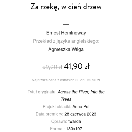
Za rzekę, w cień drzew
Ernest Hemingway
Przekład z języka angielskiego:
Agnieszka Wilga
41,90 zł
59,90 zł
Najniższa cena z ostatnich 30 dni: 32,90 zł
Tytuł oryginału:
Across the River, Into the
Trees
Projekt okładki:
Anna Pol
Data premiery:
28 czerwca 2023
Oprawa:
twarda
Format:
130x197