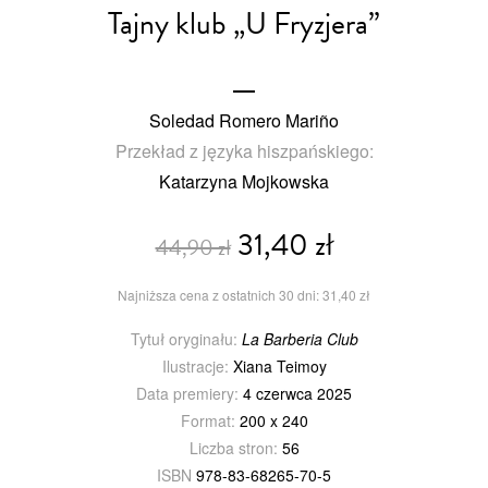
Tajny klub „U Fryzjera”
Soledad Romero Mariño
Przekład z języka hiszpańskiego:
Katarzyna Mojkowska
31,40 zł
44,90 zł
Najniższa cena z ostatnich 30 dni: 31,40 zł
Tytuł oryginału:
La Barberia Club
Ilustracje:
Xiana Teimoy
Data premiery:
4 czerwca 2025
Format:
200 x 240
Liczba stron:
56
ISBN
978-83-68265-70-5