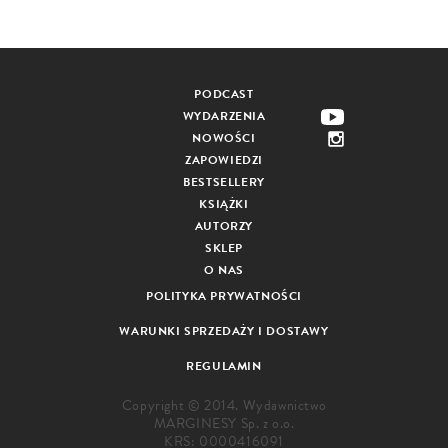
PODCAST
WYDARZENIA
NOWOŚCI
ZAPOWIEDZI
BESTSELLERY
KSIĄŻKI
AUTORZY
SKLEP
O NAS
POLITYKA PRYWATNOŚCI
WARUNKI SPRZEDAŻY I DOSTAWY
REGULAMIN
Copyright © 2014. Wydawnictwo
MARGINESY Sp. z o.o.
KRS: 0000416091