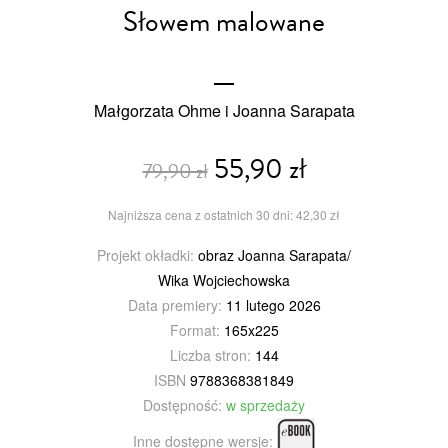
Słowem malowane
Małgorzata Ohme i Joanna Sarapata
55,90 zł
79,90 zł
Najniższa cena z ostatnich 30 dni: 42,30 zł
Projekt okładki:
obraz Joanna Sarapata/
Wika Wojciechowska
Data premiery:
11 lutego 2026
Format:
165x225
Liczba stron:
144
ISBN
9788368381849
Dostępność:
w sprzedaży
Inne dostępne wersje: