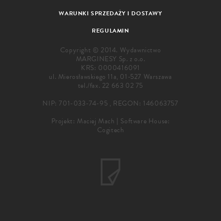
WARUNKI SPRZEDAŻY I DOSTAWY
REGULAMIN
Copyright © 2014. Wydawnictwo
MARGINESY Sp. z o.o.
KRS: 0000416091
ul. Mierosławskiego 11a, 01-527 Warszawa
tel./fax.
22 663 02 75
NIP: 701-033-74-95 , REGON: 146063757
Projekt:
Maciej Mach
|
Software House:
Cogitech