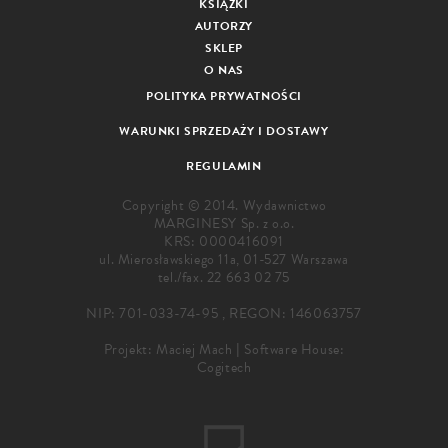
KSIĄŻKI
AUTORZY
SKLEP
O NAS
POLITYKA PRYWATNOŚCI
WARUNKI SPRZEDAŻY I DOSTAWY
REGULAMIN
Copyright © 2014. Wydawnictwo
MARGINESY Sp. z o.o.
KRS: 0000416091
ul. Mierosławskiego 11a, 01-527 Warszawa
tel./fax.
22 663 02 75
NIP: 701-033-74-95 , REGON: 146063757
Projekt:
Maciej Mach
|
Software House:
Cogitech