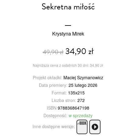
Sekretna miłość
Krystyna Mirek
34,90 zł
49,90 zł
Najniższa cena z ostatnich 30 dni: 34,90 zł
Projekt okładki:
Maciej Szymanowicz
Data premiery:
25 lutego 2026
Format:
135x215
Liczba stron:
272
ISBN
9788368647198
Dostępność:
w sprzedaży
Inne dostępne wersje: