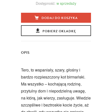
Dostępność:
w sprzedaży
DODAJ DO KOSZYKA
POBIERZ OKŁADKĘ
OPIS
Tero, to wspaniały, szary, głośny i
bardzo rozpieszczony kot birmański.
Ma wszystko – kochającą rodzinę,
przytulny dom i niepodzielną uwagę,
na którą, jak wierzy, zasługuje. Wiedzie
szczęśliwe i beztroskie kocie życie, aż
do chwili, gdy wszystko się zmienia.