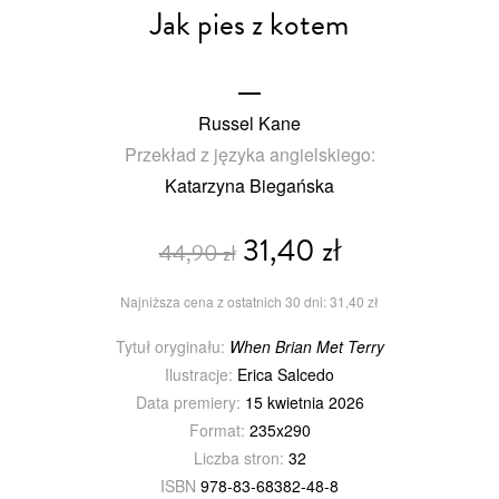
Jak pies z kotem
Russel Kane
Przekład z języka angielskiego:
Katarzyna Biegańska
31,40 zł
44,90 zł
Najniższa cena z ostatnich 30 dni: 31,40 zł
Tytuł oryginału:
When Brian Met Terry
Ilustracje:
Erica Salcedo
Data premiery:
15 kwietnia 2026
Format:
235x290
Liczba stron:
32
ISBN
978-83-68382-48-8