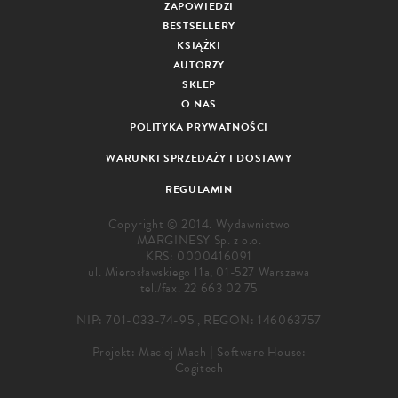
ZAPOWIEDZI
BESTSELLERY
KSIĄŻKI
AUTORZY
SKLEP
O NAS
POLITYKA PRYWATNOŚCI
WARUNKI SPRZEDAŻY I DOSTAWY
REGULAMIN
Copyright © 2014. Wydawnictwo
MARGINESY Sp. z o.o.
KRS: 0000416091
ul. Mierosławskiego 11a, 01-527 Warszawa
tel./fax.
22 663 02 75
NIP: 701-033-74-95 , REGON: 146063757
Projekt:
Maciej Mach
|
Software House:
Cogitech