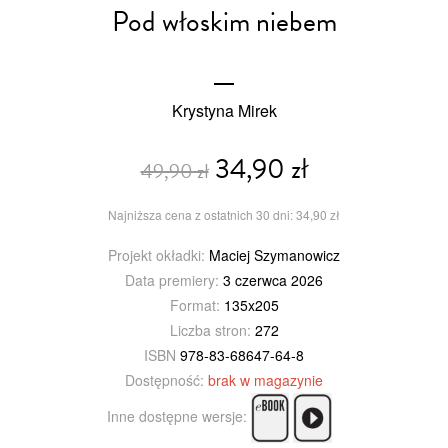
Pod włoskim niebem
Krystyna Mirek
34,90 zł
49,90 zł
Najniższa cena z ostatnich 30 dni: 34,90 zł
Projekt okładki:
Maciej Szymanowicz
Data premiery:
3 czerwca 2026
Format:
135x205
Liczba stron:
272
ISBN
978-83-68647-64-8
Dostępność:
brak w magazynie
Inne dostępne wersje: