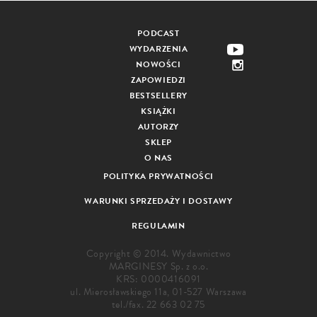
PODCAST
WYDARZENIA
NOWOŚCI
ZAPOWIEDZI
BESTSELLERY
KSIĄŻKI
AUTORZY
SKLEP
O NAS
POLITYKA PRYWATNOŚCI
WARUNKI SPRZEDAŻY I DOSTAWY
REGULAMIN
Copyright © 2014. Wydawnictwo
MARGINESY Sp. z o.o.
KRS: 0000416091
ul. Mierosławskiego 11a, 01-527 Warszawa
tel./fax.
22 663 02 75