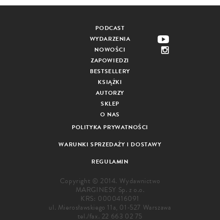
PODCAST
WYDARZENIA
NOWOŚCI
ZAPOWIEDZI
BESTSELLERY
KSIĄŻKI
AUTORZY
SKLEP
O NAS
POLITYKA PRYWATNOŚCI
WARUNKI SPRZEDAŻY I DOSTAWY
REGULAMIN
Copyright © 2014. Wydawnictwo
MARGINESY Sp. z o.o.
KRS: 0000416091
ul. Mierosławskiego 11a, 01-527 Warszawa
tel./fax.
22 663 02 75