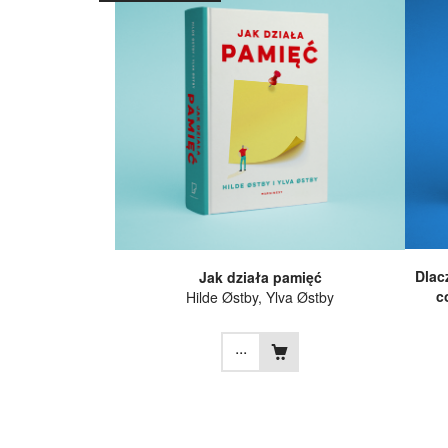
Dlac
Jak działa pamięć
c
Hilde Østby
,
Ylva Østby
...