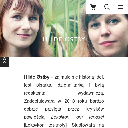
HILDE ØSTBY
FACEBOOK
Hilde Østby
– zajmuje się historią idei,
jest pisarką, dziennikarką i byłą
redaktorką wydawniczą.
Zadebiutowała w 2013 roku bardzo
dobrze przyjętą przez krytyków
powieścią
Leksikon om lengsel
[Leksykon tęsknoty]. Studiowała na