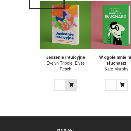
Jedzenie intuicyjne
W ogóle mnie n
Evelyn Tribole
,
Elyse
słuchasz!
Resch
Kate Murphy
...
...
PODCAST