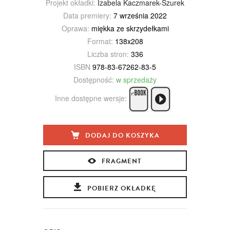
Projekt okładki:
Izabela Kaczmarek-Szurek
Data premiery:
7 września 2022
Oprawa:
miękka ze skrzydełkami
Format:
138x208
Liczba stron:
336
ISBN
978-83-67262-83-5
Dostępność:
w sprzedaży
Inne dostępne wersje:
DODAJ DO KOSZYKA
FRAGMENT
POBIERZ OKŁADKĘ