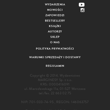
WYDARZENIA
NOWOŚCI
ZAPOWIEDZI
BESTSELLERY
KSIĄŻKI
AUTORZY
SKLEP
O NAS
POLITYKA PRYWATNOŚCI
WARUNKI SPRZEDAŻY I DOSTAWY
REGULAMIN
Copyright © 2014. Wydawnictwo
MARGINESY Sp. z o.o.
KRS: 0000416091
ul. Mierosławskiego 11a, 01-527 Warszawa
tel./fax.
22 663 02 75
NIP: 701-033-74-95 , REGON: 146063757