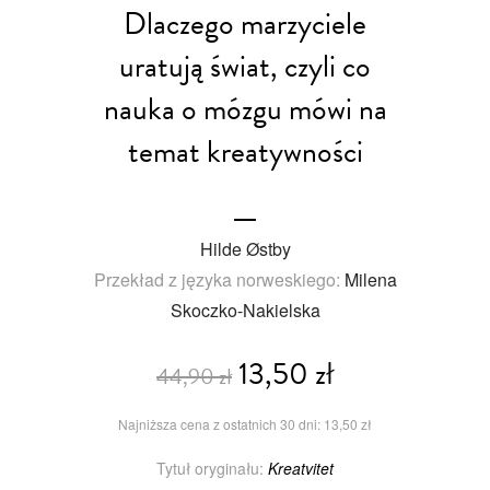
Dlaczego marzyciele
uratują świat, czyli co
nauka o mózgu mówi na
temat kreatywności
Hilde Østby
Przekład z języka norweskiego:
Milena
Skoczko-Nakielska
13,50 zł
44,90 zł
Najniższa cena z ostatnich 30 dni: 13,50 zł
Tytuł oryginału:
Kreatvitet