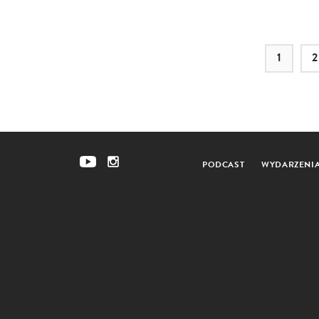
1
2
PODCAST
WYDARZENI