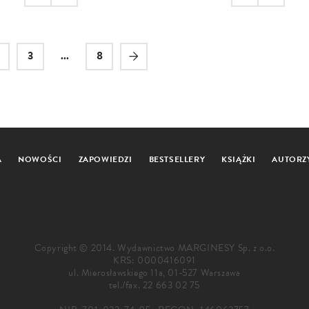
3
...
8
A
NOWOŚCI
ZAPOWIEDZI
BESTSELLERY
KSIĄŻKI
AUTORZ
Copyright © 2014. Wydawnictwo MARGINESY Sp. z o.o.
KRS: 0000416091
ul. Mierosławskiego 11a, 01-527 Warszawa
tel./fax.
22 663 02 75