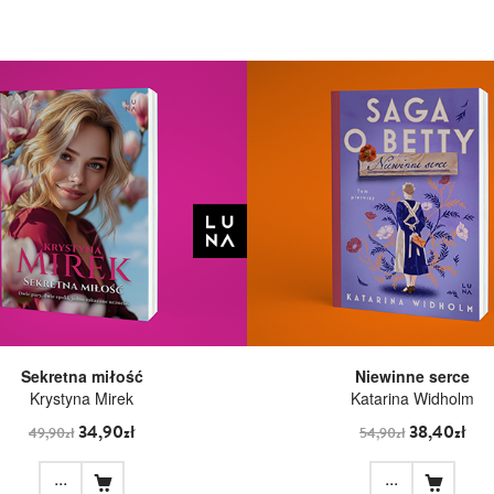
Sekretna miłość
Niewinne serce
Krystyna Mirek
Katarina Widholm
34,90zł
38,40zł
49,90zł
54,90zł
...
...