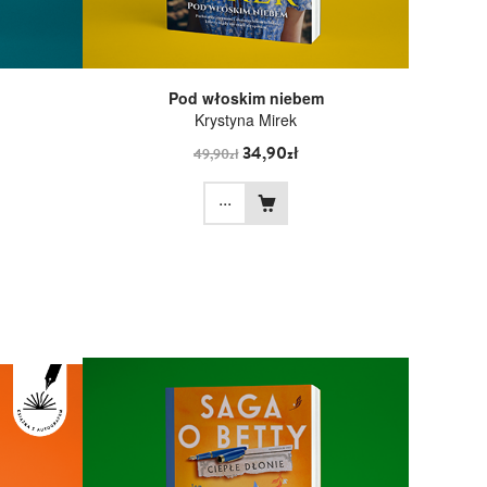
Pod włoskim niebem
Krystyna Mirek
34,90zł
49,90zł
...