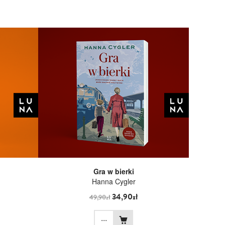
Gra w bierki
Hanna Cygler
34,90zł
49,90zł
...