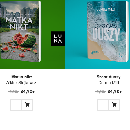
Matka nikt
Szept duszy
Wiktor Słojkowski
Dorota Milli
34,90zł
34,90zł
49,90zł
49,90zł
...
...