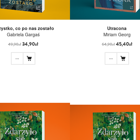
ystko, co po nas zostało
Utracona
Gabriela Gargaś
Miriam Georg
34,90zł
45,40zł
49,90zł
64,90zł
...
...