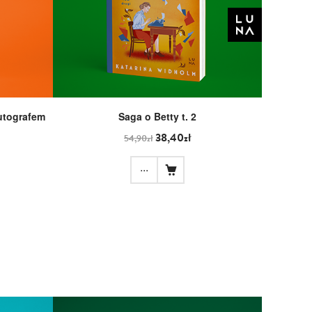
autografem
Saga o Betty t. 2
38,40zł
54,90zł
...