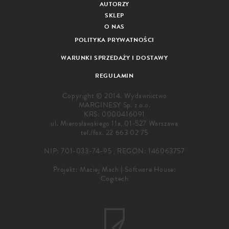
AUTORZY
SKLEP
O NAS
POLITYKA PRYWATNOŚCI
WARUNKI SPRZEDAŻY I DOSTAWY
REGULAMIN
Copyright © 2014. Wydawnictwo
MARGINESY Sp. z o.o.
KRS: 0000416091
ul. Mierosławskiego 11a, 01-527 Warszawa
tel./fax.
22 663 02 75
NIP: 701-033-74-95 , REGON: 146063757
Projekt:
Maciej Mach
|
Software House:
Cogitech