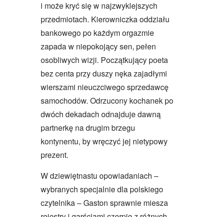
i może kryć się w najzwyklejszych
przedmiotach. Kierowniczka oddziału
bankowego po każdym orgazmie
zapada w niepokojący sen, pełen
osobliwych wizji. Początkujący poeta
bez centa przy duszy nęka zajadłymi
wierszami nieuczciwego sprzedawcę
samochodów. Odrzucony kochanek po
dwóch dekadach odnajduje dawną
partnerkę na drugim brzegu
kontynentu, by wręczyć jej nietypowy
prezent.
W dziewiętnastu opowiadaniach –
wybranych specjalnie dla polskiego
czytelnika – Gaston sprawnie miesza
rejestry i garściami czerpie z różnych