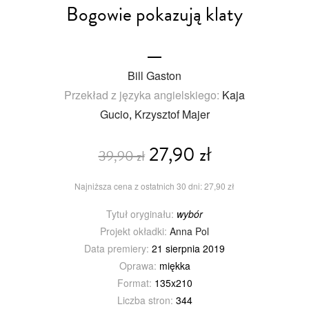
Bogowie pokazują klaty
Bill Gaston
Przekład z języka angielskiego:
Kaja
Gucio
,
Krzysztof Majer
27,90 zł
39,90 zł
Najniższa cena z ostatnich 30 dni: 27,90 zł
Tytuł oryginału:
wybór
Projekt okładki:
Anna Pol
Data premiery:
21 sierpnia 2019
Oprawa:
miękka
Format:
135x210
Liczba stron:
344