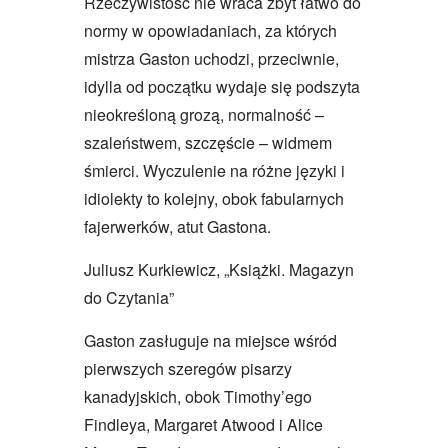
Rzeczywistość nie wraca zbyt łatwo do
normy w opowiadaniach, za których
mistrza Gaston uchodzi, przeciwnie,
idylla od początku wydaje się podszyta
nieokreśloną grozą, normalność –
szaleństwem, szczęście – widmem
śmierci. Wyczulenie na różne języki i
idiolekty to kolejny, obok fabularnych
fajerwerków, atut Gastona.
Juliusz Kurkiewicz, „Książki. Magazyn
do Czytania”
Gaston zasługuje na miejsce wśród
pierwszych szeregów pisarzy
kanadyjskich, obok Timothy’ego
Findleya, Margaret Atwood i Alice