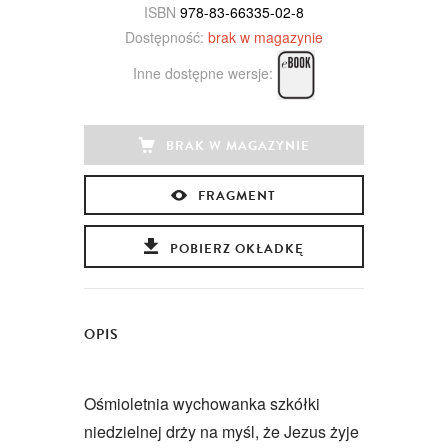
ISBN
978-83-66335-02-8
Dostępność:
brak w magazynie
Inne dostępne wersje:
BRAK W MAGAZYNIE
FRAGMENT
POBIERZ OKŁADKĘ
OPIS
Ośmioletnia wychowanka szkółki
niedzielnej drży na myśl, że Jezus żyje