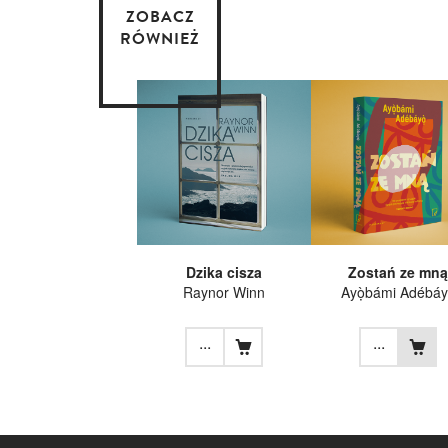
ZOBACZ
RÓWNIEŻ
Dzika cisza
Zostań ze mną
Raynor Winn
Ayọ̀bámi Adébáy
...
...