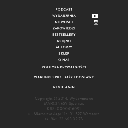
PODCAST
WYDARZENIA
NOWOŚCI
ZAPOWIEDZI
BESTSELLERY
KSIĄŻKI
AUTORZY
SKLEP
O NAS
POLITYKA PRYWATNOŚCI
WARUNKI SPRZEDAŻY I DOSTAWY
REGULAMIN
Copyright © 2014. Wydawnictwo
MARGINESY Sp. z o.o.
KRS: 0000416091
ul. Mierosławskiego 11a, 01-527 Warszawa
tel./fax.
22 663 02 75