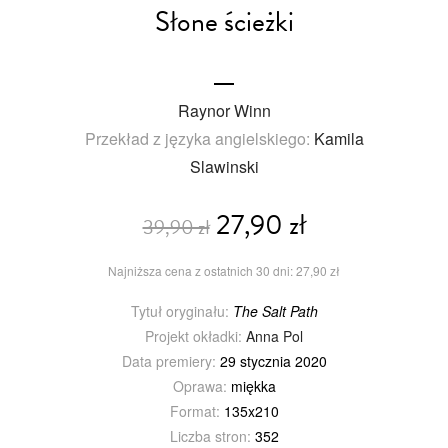
Słone ścieżki
Raynor Winn
Przekład z języka angielskiego:
Kamila
Slawinski
27,90 zł
39,90 zł
Najniższa cena z ostatnich 30 dni: 27,90 zł
Tytuł oryginału:
The Salt Path
Projekt okładki:
Anna Pol
Data premiery:
29 stycznia 2020
Oprawa:
miękka
Format:
135x210
Liczba stron:
352