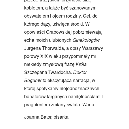
kobietom, a także być szanowanym
obywatelem i ojcem rodziny. Cel, do
którego dąży, uświęca środki. W
opowieści Grabowskiej pobrzmiewają
echa moich ulubionych
Ginekologów
Jürgena Thorwalda, a opisy Warszawy
połowy XIX wieku przypominały mi
niekiedy zmysłową frazę
Króla
Szczepana Twardocha.
Doktor
Bogumił
to ekscytująca narracja, w
której spotykamy niejednoznacznych
bohaterów targanych namiętnościami i
pragnieniem zmiany świata. Warto.
Joanna Bator, pisarka