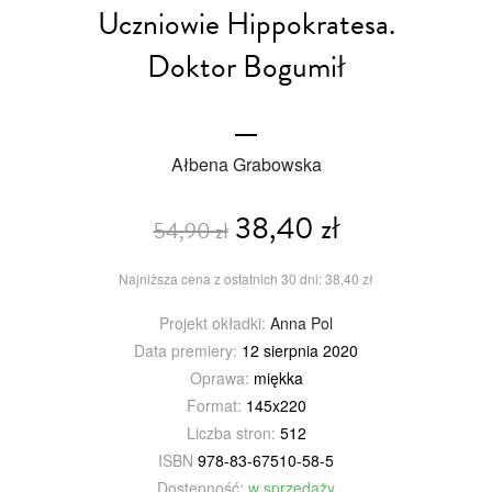
Uczniowie Hippokratesa.
Doktor Bogumił
Ałbena Grabowska
38,40 zł
54,90 zł
Najniższa cena z ostatnich 30 dni: 38,40 zł
Projekt okładki:
Anna Pol
Data premiery:
12 sierpnia 2020
Oprawa:
miękka
Format:
145x220
Liczba stron:
512
ISBN
978-83-67510-58-5
Dostępność:
w sprzedaży