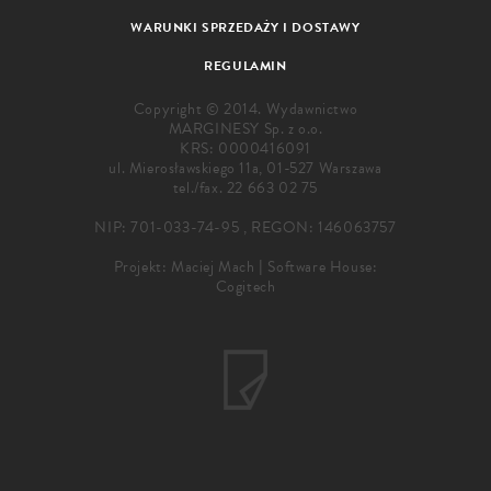
WARUNKI SPRZEDAŻY I DOSTAWY
REGULAMIN
Copyright © 2014. Wydawnictwo
MARGINESY Sp. z o.o.
KRS: 0000416091
ul. Mierosławskiego 11a, 01-527 Warszawa
tel./fax.
22 663 02 75
NIP: 701-033-74-95 , REGON: 146063757
Projekt:
Maciej Mach
|
Software House:
Cogitech