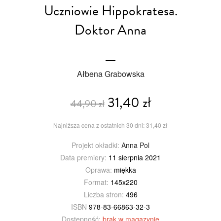
Uczniowie Hippokratesa.
Doktor Anna
Ałbena Grabowska
31,40 zł
44,90 zł
Najniższa cena z ostatnich 30 dni: 31,40 zł
Projekt okładki:
Anna Pol
Data premiery:
11 sierpnia 2021
Oprawa:
miękka
Format:
145x220
Liczba stron:
496
ISBN
978-83-66863-32-3
Dostępność:
brak w magazynie