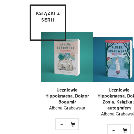
KSIĄŻKI Z
SERII
Uczniowie
Uczniowie
Hippokratesa. Doktor
Hippokratesa. Do
Bogumił
Zosia. Książka 
Ałbena Grabowska
autografem
Ałbena Grabows
...
...