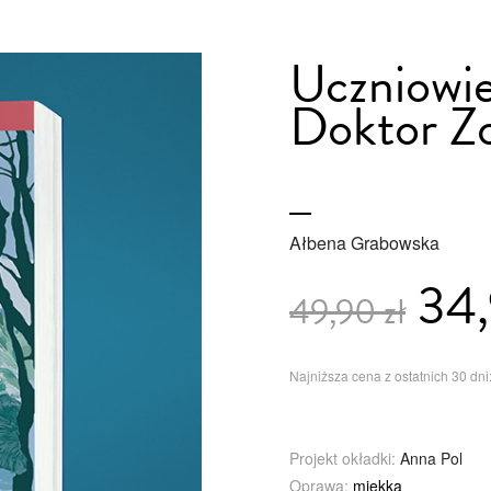
Uczniowie
Doktor Zo
Ałbena Grabowska
34,
49,90 zł
Najniższa cena z ostatnich 30 dni:
Projekt okładki:
Anna Pol
Oprawa:
miękka