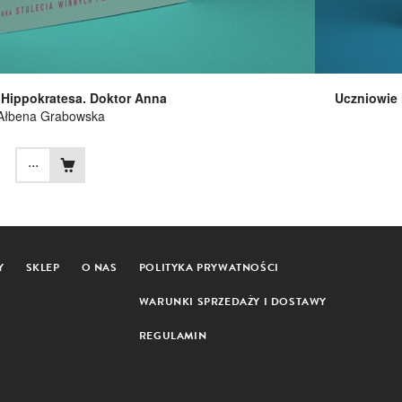
 Hippokratesa. Doktor Anna
Uczniowie 
Ałbena Grabowska
...
Y
SKLEP
O NAS
POLITYKA PRYWATNOŚCI
WARUNKI SPRZEDAŻY I DOSTAWY
REGULAMIN