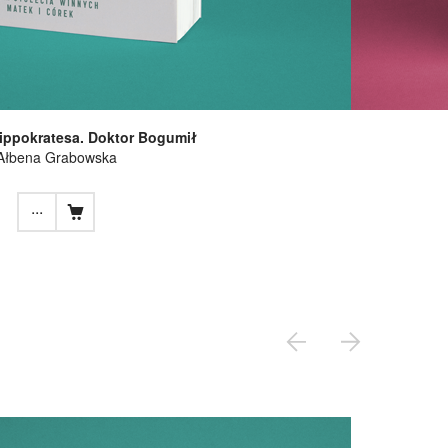
ippokratesa. Doktor Bogumił
Ałbena Grabowska
...