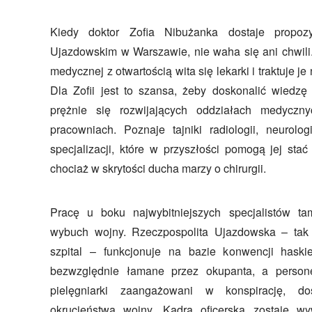
Kiedy doktor Zofia Nibużanka dostaje propoz
Ujazdowskim w Warszawie, nie waha się ani chwil
medycznej z otwartością wita się lekarki i traktuje j
Dla Zofii jest to szansa, żeby doskonalić wiedzę 
prężnie się rozwijających oddziałach medycz
pracowniach. Poznaje tajniki radiologii, neurolog
specjalizacji, które w przyszłości pomogą jej stać
chociaż w skrytości ducha marzy o chirurgii.
Pracę u boku najwybitniejszych specjalistów t
wybuch wojny. Rzeczpospolita Ujazdowska – ta
szpital – funkcjonuje na bazie konwencji haskie
bezwzględnie łamane przez okupanta, a persone
pielęgniarki zaangażowani w konspirację, d
okrucieństwa wojny. Kadra oficerska zostaje 