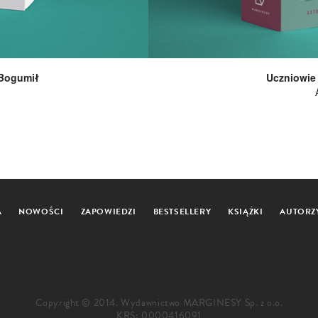
 Bogumił
Uczniowie
A
NOWOŚCI
ZAPOWIEDZI
BESTSELLERY
KSIĄŻKI
AUTORZ
Copyright © 2014. Wydawnictwo MARGINESY Sp. z o.o.
KRS: 0000416091