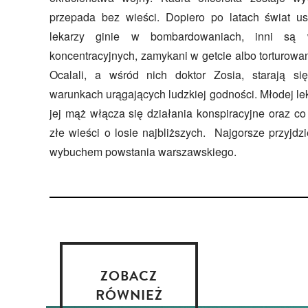
przepada bez wieści. Dopiero po latach świat us
lekarzy ginie w bombardowaniach, inni są
koncentracyjnych, zamykani w getcie albo torturowa
Ocalali, a wśród nich doktor Zosia, starają s
warunkach urągających ludzkiej godności. Młodej leka
jej mąż włącza się działania konspiracyjne oraz co 
złe wieści o losie najbliższych. Najgorsze przyjdz
wybuchem powstania warszawskiego.
ZOBACZ
RÓWNIEŻ