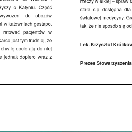
rzeczy wielkiej – sprawi
łyszy o Katyniu. Część
stała się dostępna dla
 wywożeni do obozów
światowej medycyny, Gra
ni w katowniach gestapo.
tak, że nie sposób się o
ię ratować pacjentów w
rce jest tym trudniej, że
Lek. Krzysztof Króliko
chwilę docierają do niej
ie jednak dopiero wraz z
Prezes Stowarzyszenia 