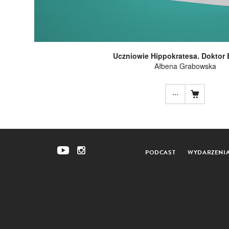
Uczniowie Hippokratesa. Doktor
Ałbena Grabowska
...
PODCAST
WYDARZENI