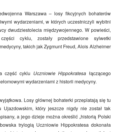
dwojenna Warszawa – losy fikcyjnych bohaterów
ziwymi wydarzeniami, w których uczestniczyli wybitni
kowcy dwudziestolecia międzywojennego. W powieści,
zęści cyklu, zostały przedstawione sylwetki
medycyny, takich jak Zygmunt Freud, Alois Alzheimer
ia część cyklu
Uczniowie Hippokratesa
łączącego
zełomowymi wydarzeniami z historii medycyny.
wyjątkowa. Losy głównej bohaterki przeplatają się tu
u Ujazdowskim, który jeszcze nigdy nie został tak
isany, a jego dzieje można określić „historią Polski
bowska trylogią Uczniowie Hippokratesa dokonała