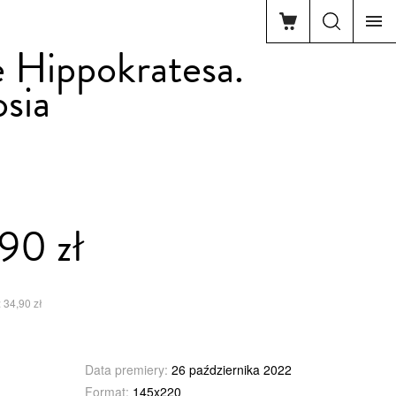
 Hippokratesa.
sia
90 zł
 34,90 zł
Data premiery:
26 października 2022
Format:
145x220