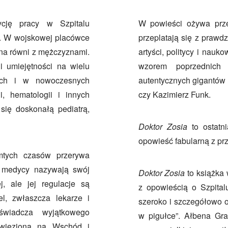
ycję pracy w Szpitalu
W powieści ożywa prze
i. W wojskowej placówce
przeplatają się z prawd
e na równi z mężczyznami.
artyści, politycy i nau
i umiejętności na wielu
wzorem poprzednich c
nych i w nowoczesnych
autentycznych gigantów 
ii, hematologii i innych
czy Kazimierz Funk.
 się doskonałą pediatrą,
Doktor Zosia
to ostatn
opowieść fabularną z pr
amtych czasów przerywa
k medycy nazywają swój
Doktor Zosia
to książka 
j, ale jej regulacje są
z opowieścią o Szpital
l, zwłaszcza lekarze i
szeroko i szczegółowo op
oświadcza wyjątkowego
w pigułce”. Ałbena Gra
wywieziona na Wschód i