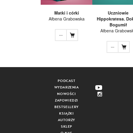
Matki i córki
Uczniowie
Ałbena Grabowska
Hippokratesa. Do
Bogumił
Ałbena Grabows
...
...
PODCAST
WYDARZENIA
NOWOŚCI
ZAPOWIEDZI
BESTSELLERY
KSIĄŻKI
AUTORZY
SKLEP
O NAS