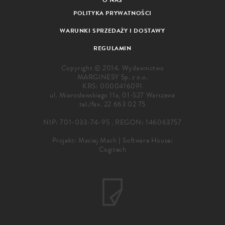
POLITYKA PRYWATNOŚCI
WARUNKI SPRZEDAŻY I DOSTAWY
REGULAMIN
Copyright © 2014. Wydawnictwo
MARGINESY Sp. z o.o.
KRS: 0000416091
ul. Mierosławskiego 11a, 01-527 Warszawa
tel./fax.
22 663 02 75
NIP: 701-033-74-95 , REGON: 146063757
Projekt:
Maciej Mach
|
Software House:
Cogitech