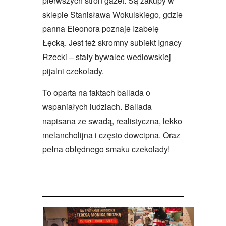
pierwszych stron gazet. Są zakupy w
sklepie Stanisława Wokulskiego, gdzie
panna Eleonora poznaje Izabelę
Łęcką. Jest też skromny subiekt Ignacy
Rzecki – stały bywalec wedlowskiej
pijalni czekolady.
To oparta na faktach ballada o
wspaniałych ludziach. Ballada
napisana ze swadą, realistyczna, lekko
melancholijna i często dowcipna. Oraz
pełna obłędnego smaku czekolady!