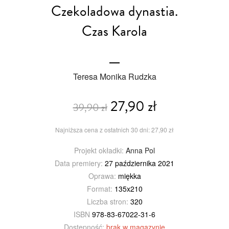
Czekoladowa dynastia.
Czas Karola
Teresa Monika Rudzka
27,90 zł
39,90 zł
Najniższa cena z ostatnich 30 dni: 27,90 zł
Projekt okładki:
Anna Pol
Data premiery:
27 października 2021
Oprawa:
miękka
Format:
135x210
Liczba stron:
320
ISBN
978-83-67022-31-6
Dostępność:
brak w magazynie