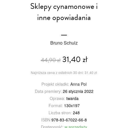
Sklepy cynamonowe i
inne opowiadania
Bruno Schulz
31,40 zł
44,90 zł
Najniższa cena z ostatnich 30 dni: 31,40 zł
Projekt okładki:
Anna Pol
Data premiery:
26 stycznia 2022
Oprawa:
twarda
Format:
130x197
Liczba stron:
248
ISBN
978-83-67022-66-8
Dostępność:
w sprzedaży