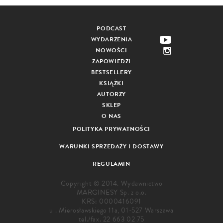
PODCAST
WYDARZENIA
NOWOŚCI
ZAPOWIEDZI
BESTSELLERY
KSIĄŻKI
AUTORZY
SKLEP
O NAS
POLITYKA PRYWATNOŚCI
WARUNKI SPRZEDAŻY I DOSTAWY
REGULAMIN
Copyright © 2014. Wydawnictwo
MARGINESY Sp. z o.o.
KRS: 0000416091
ul. Mierosławskiego 11a, 01-527 Warszawa
tel./fax.
22 663 02 75