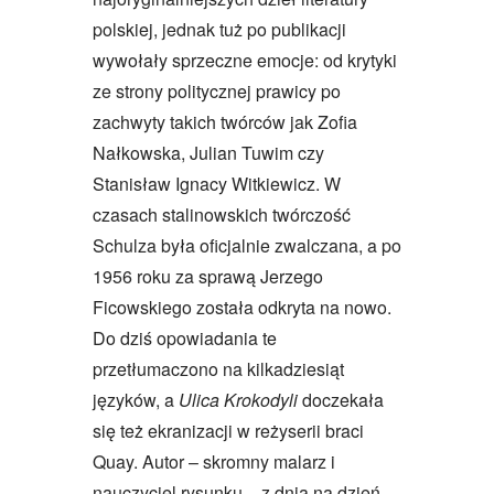
polskiej, jednak tuż po publikacji
wywołały sprzeczne emocje: od krytyki
ze strony politycznej prawicy po
zachwyty takich twórców jak Zofia
Nałkowska, Julian Tuwim czy
Stanisław Ignacy Witkiewicz. W
czasach stalinowskich twórczość
Schulza była oficjalnie zwalczana, a po
1956 roku za sprawą Jerzego
Ficowskiego została odkryta na nowo.
Do dziś opowiadania te
przetłumaczono na kilkadziesiąt
języków, a
Ulica Krokodyli
doczekała
się też ekranizacji w reżyserii braci
Quay. Autor – skromny malarz i
nauczyciel rysunku – z dnia na dzień