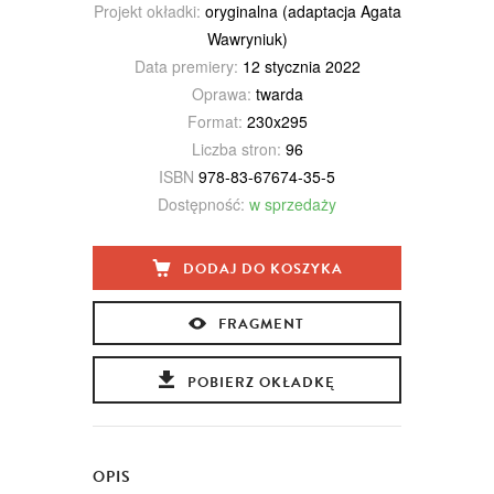
Projekt okładki:
oryginalna (adaptacja Agata
Wawryniuk)
Data premiery:
12 stycznia 2022
Oprawa:
twarda
Format:
230x295
Liczba stron:
96
ISBN
978-83-67674-35-5
Dostępność:
w sprzedaży
DODAJ DO KOSZYKA
FRAGMENT
POBIERZ OKŁADKĘ
OPIS