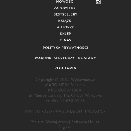
NOWOŚCI
ZAPOWIEDZI
BESTSELLERY
KSIĄŻKI
AUTORZY
SKLEP
O NAS
POLITYKA PRYWATNOŚCI
WARUNKI SPRZEDAŻY I DOSTAWY
REGULAMIN
Copyright © 2014. Wydawnictwo
MARGINESY Sp. z o.o.
KRS: 0000416091
ul. Mierosławskiego 11a, 01-527 Warszawa
tel./fax.
22 663 02 75
NIP: 701-033-74-95 , REGON: 146063757
Projekt:
Maciej Mach
|
Software House:
Cogitech