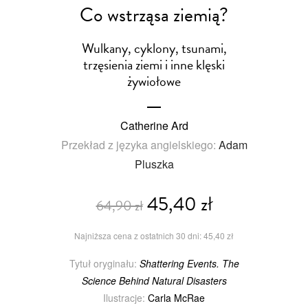
Co wstrząsa ziemią?
Wulkany, cyklony, tsunami,
trzęsienia ziemi i inne klęski
żywiołowe
Catherine Ard
Przekład z języka angielskiego:
Adam
Pluszka
45,40 zł
64,90 zł
Najniższa cena z ostatnich 30 dni: 45,40 zł
Tytuł oryginału:
Shattering Events. The
Science Behind Natural Disasters
Ilustracje:
Carla McRae