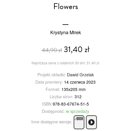
Flowers
Krystyna Mirek
31,40 zł
44,90 zł
Najniższa cena z ostatnich 30 dni: 31,40 zł
Projekt okładki:
Dawid Grzelak
Data premiery:
14 czerwca 2023
Format:
135x205 mm
Liczba stron:
312
ISBN
978-83-67674-51-5
Dostępność:
w sprzedaży
Inne dostępne wersje: