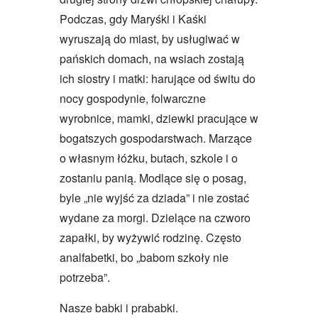
Podczas, gdy Maryśki i Kaśki
wyruszają do miast, by usługiwać w
pańskich domach, na wsiach zostają
ich siostry i matki: harujące od świtu do
nocy gospodynie, folwarczne
wyrobnice, mamki, dziewki pracujące w
bogatszych gospodarstwach. Marzące
o własnym łóżku, butach, szkole i o
zostaniu panią. Modlące się o posag,
byle „nie wyjść za dziada” i nie zostać
wydane za morgi. Dzielące na czworo
zapałki, by wyżywić rodzinę. Często
analfabetki, bo „babom szkoły nie
potrzeba”.
Nasze babki i prababki.