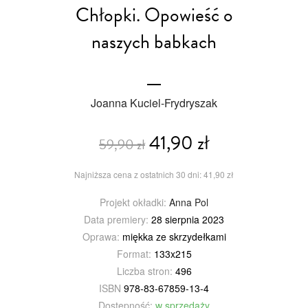
Chłopki. Opowieść o
naszych babkach
Joanna Kuciel-Frydryszak
41,90 zł
59,90 zł
Najniższa cena z ostatnich 30 dni: 41,90 zł
Projekt okładki:
Anna Pol
Data premiery:
28 sierpnia 2023
Oprawa:
miękka ze skrzydełkami
Format:
133x215
Liczba stron:
496
ISBN
978-83-67859-13-4
Dostępność:
w sprzedaży