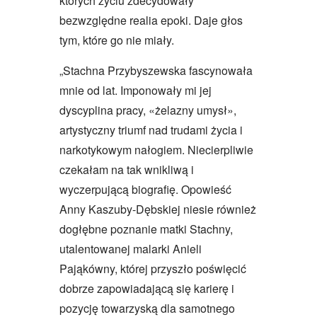
których życiu zdecydowały
bezwzględne realia epoki. Daje głos
tym, które go nie miały.
„Stachna Przybyszewska fascynowała
mnie od lat. Imponowały mi jej
dyscyplina pracy, «żelazny umysł»,
artystyczny triumf nad trudami życia i
narkotykowym nałogiem. Niecierpliwie
czekałam na tak wnikliwą i
wyczerpującą biografię. Opowieść
Anny Kaszuby-Dębskiej niesie również
dogłębne poznanie matki Stachny,
utalentowanej malarki Anieli
Pająkówny, której przyszło poświęcić
dobrze zapowiadającą się karierę i
pozycję towarzyską dla samotnego