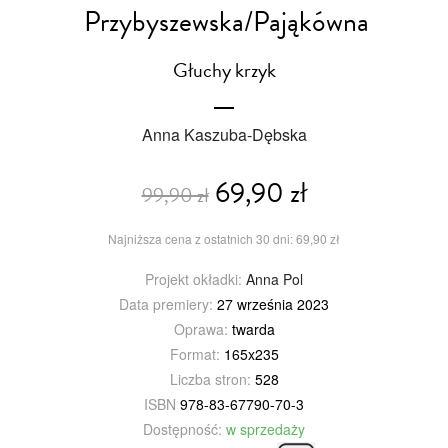
Przybyszewska/Pająkówna
Głuchy krzyk
Anna Kaszuba-Dębska
69,90 zł
99,90 zł
Najniższa cena z ostatnich 30 dni: 69,90 zł
Projekt okładki:
Anna Pol
Data premiery:
27 września 2023
Oprawa:
twarda
Format:
165x235
Liczba stron:
528
ISBN
978-83-67790-70-3
Dostępność:
w sprzedaży