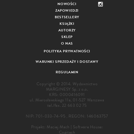
NOWOŚCI
ZAPOWIEDZI
BESTSELLERY
KSIĄŻKI
AUTORZY
SKLEP
O NAS
POLITYKA PRYWATNOŚCI
WARUNKI SPRZEDAŻY I DOSTAWY
REGULAMIN
Copyright © 2014. Wydawnictwo
MARGINESY Sp. z o.o.
KRS: 0000416091
ul. Mierosławskiego 11a, 01-527 Warszawa
tel./fax.
22 663 02 75
NIP: 701-033-74-95 , REGON: 146063757
Projekt:
Maciej Mach
|
Software House:
Cogitech