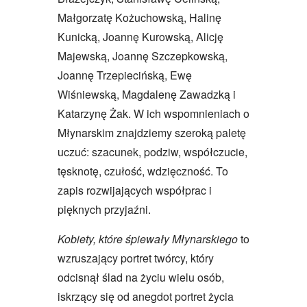
Małgorzatę Kożuchowską, Halinę
Kunicką, Joannę Kurowską, Alicję
Majewską, Joannę Szczepkowską,
Joannę Trzepiecińską, Ewę
Wiśniewską, Magdalenę Zawadzką i
Katarzynę Żak. W ich wspomnieniach o
Młynarskim znajdziemy szeroką paletę
uczuć: szacunek, podziw, współczucie,
tęsknotę, czułość, wdzięczność. To
zapis rozwijających współprac i
pięknych przyjaźni.
Kobiety, które śpiewały Młynarskiego
to
wzruszający portret twórcy, który
odcisnął ślad na życiu wielu osób,
iskrzący się od anegdot portret życia