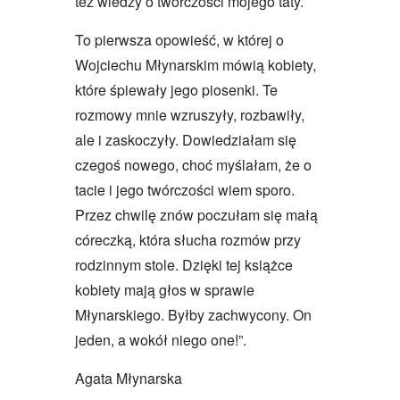
też wiedzy o twórczości mojego taty.
To pierwsza opowieść, w której o
Wojciechu Młynarskim mówią kobiety,
które śpiewały jego piosenki. Te
rozmowy mnie wzruszyły, rozbawiły,
ale i zaskoczyły. Dowiedziałam się
czegoś nowego, choć myślałam, że o
tacie i jego twórczości wiem sporo.
Przez chwilę znów poczułam się małą
córeczką, która słucha rozmów przy
rodzinnym stole. Dzięki tej książce
kobiety mają głos w sprawie
Młynarskiego. Byłby zachwycony. On
jeden, a wokół niego one!”.
Agata Młynarska