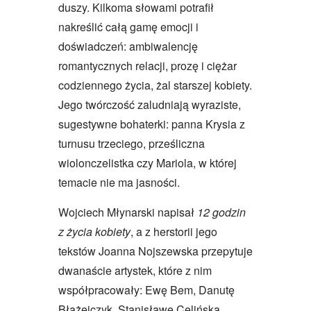
duszy. Kilkoma słowami potrafił
nakreślić całą gamę emocji i
doświadczeń: ambiwalencję
romantycznych relacji, prozę i ciężar
codziennego życia, żal starszej kobiety.
Jego twórczość zaludniają wyraziste,
sugestywne bohaterki: panna Krysia z
turnusu trzeciego, prześliczna
wiolonczelistka czy Mariola, w której
temacie nie ma jasności.
Wojciech Młynarski napisał
12 godzin
z życia kobiety
, a z herstorii jego
tekstów Joanna Nojszewska przepytuje
dwanaście artystek, które z nim
współpracowały: Ewę Bem, Danutę
Błażejczyk, Stanisławę Celińską,