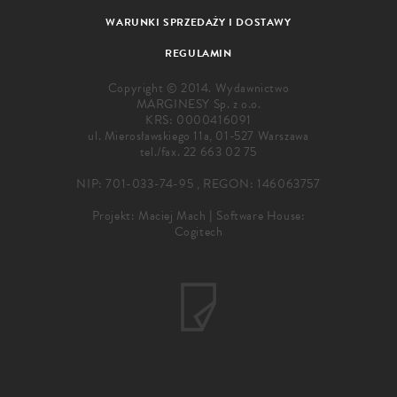
WARUNKI SPRZEDAŻY I DOSTAWY
REGULAMIN
Copyright © 2014. Wydawnictwo
MARGINESY Sp. z o.o.
KRS: 0000416091
ul. Mierosławskiego 11a, 01-527 Warszawa
tel./fax.
22 663 02 75
NIP: 701-033-74-95 , REGON: 146063757
Projekt:
Maciej Mach
|
Software House:
Cogitech