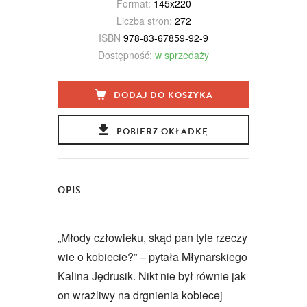
Format:
145x220
Liczba stron:
272
ISBN
978-83-67859-92-9
Dostępność:
w sprzedaży
DODAJ DO KOSZYKA
POBIERZ OKŁADKĘ
OPIS
„Młody człowieku, skąd pan tyle rzeczy
wie o kobiecie?” – pytała Młynarskiego
Kalina Jędrusik. Nikt nie był równie jak
on wrażliwy na drgnienia kobiecej