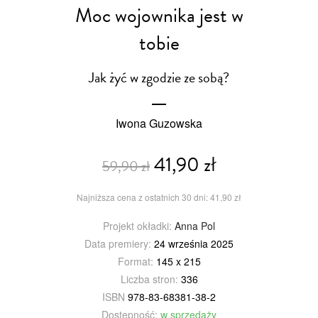
Moc wojownika jest w
tobie
Jak żyć w zgodzie ze sobą?
Iwona Guzowska
41,90 zł
59,90 zł
Najniższa cena z ostatnich 30 dni: 41,90 zł
Projekt okładki:
Anna Pol
Data premiery:
24 września 2025
Format:
145 x 215
Liczba stron:
336
ISBN
978-83-68381-38-2
Dostępność:
w sprzedaży