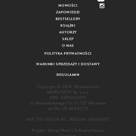
NOWOŚCI
ZAPOWIEDZI
BESTSELLERY
KSIĄŻKI
AUTORZY
SKLEP
O NAS
POLITYKA PRYWATNOŚCI
WARUNKI SPRZEDAŻY I DOSTAWY
REGULAMIN
Copyright © 2014. Wydawnictwo
MARGINESY Sp. z o.o.
KRS: 0000416091
ul. Mierosławskiego 11a, 01-527 Warszawa
tel./fax.
22 663 02 75
NIP: 701-033-74-95 , REGON: 146063757
Projekt:
Maciej Mach
|
Software House:
Cogitech