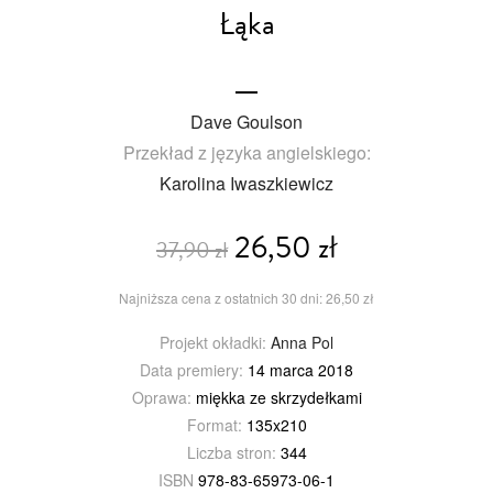
Łąka
Dave Goulson
Przekład z języka angielskiego:
Karolina Iwaszkiewicz
26,50 zł
37,90 zł
Najniższa cena z ostatnich 30 dni: 26,50 zł
Projekt okładki:
Anna Pol
Data premiery:
14 marca 2018
Oprawa:
miękka ze skrzydełkami
Format:
135x210
Liczba stron:
344
ISBN
978-83-65973-06-1