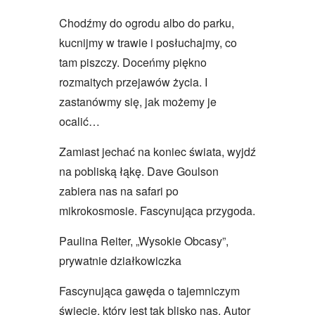
Chodźmy do ogrodu albo do parku,
kucnijmy w trawie i posłuchajmy, co
tam piszczy. Doceńmy piękno
rozmaitych przejawów życia. I
zastanówmy się, jak możemy je
ocalić…
Zamiast jechać na koniec świata, wyjdź
na pobliską łąkę. Dave Goulson
zabiera nas na safari po
mikrokosmosie. Fascynująca przygoda.
Paulina Reiter, „Wysokie Obcasy”,
prywatnie działkowiczka
Fascynująca gawęda o tajemniczym
świecie, który jest tak blisko nas. Autor