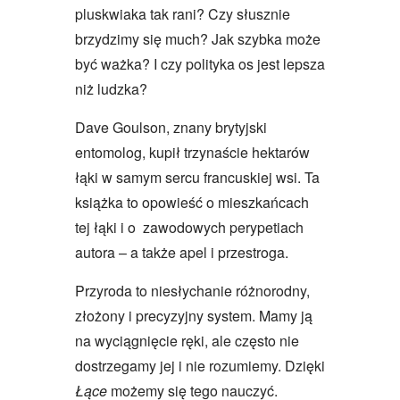
pluskwiaka tak rani? Czy słusznie
brzydzimy się much? Jak szybka może
być ważka? I czy polityka os jest lepsza
niż ludzka?
Dave Goulson, znany brytyjski
entomolog, kupił trzynaście hektarów
łąki w samym sercu francuskiej wsi. Ta
książka to opowieść o mieszkańcach
tej łąki i o zawodowych perypetiach
autora – a także apel i przestroga.
Przyroda to niesłychanie różnorodny,
złożony i precyzyjny system. Mamy ją
na wyciągnięcie ręki, ale często nie
dostrzegamy jej i nie rozumiemy. Dzięki
Łące
możemy się tego nauczyć.