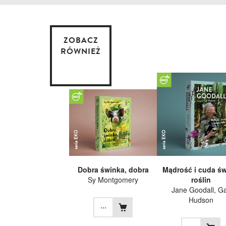
ZOBACZ
RÓWNIEŻ
Dobra świnka, dobra
Mądrość i cuda św
Sy Montgomery
roślin
Jane Goodall
, Ga
Hudson
...
...