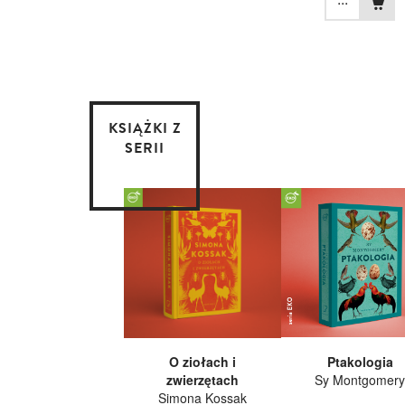
KSIĄŻKI Z
SERII
O ziołach i
Ptakologia
zwierzętach
Sy Montgomery
Simona Kossak