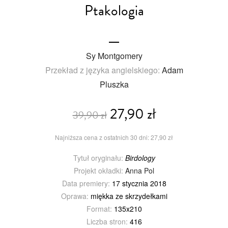
Ptakologia
Sy Montgomery
Przekład z języka angielskiego:
Adam
Pluszka
27,90 zł
39,90 zł
Najniższa cena z ostatnich 30 dni: 27,90 zł
Tytuł oryginału:
Birdology
Projekt okładki:
Anna Pol
Data premiery:
17 stycznia 2018
Oprawa:
miękka ze skrzydełkami
Format:
135x210
Liczba stron:
416