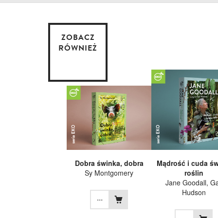
ZOBACZ
RÓWNIEŻ
Dobra świnka, dobra
Mądrość i cuda św
Sy Montgomery
roślin
Jane Goodall
, Ga
Hudson
...
...