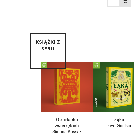
KSIĄŻKI Z
SERII
O ziołach i
Łąka
zwierzętach
Dave Goulson
Simona Kossak