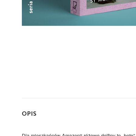
OPIS
Dla mieszkańców Amazonii różowe delfiny to „boto”, 