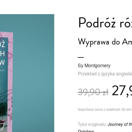
Podróż ró
Wyprawa do Am
Sy Montgomery
Przekład z języka angiel
27,
39,90 zł
Najniższa cena z ostatnich 30 dni:
Tytuł oryginału:
Journey of t
Dolphins