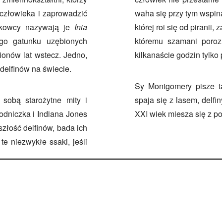
człowieka i zaprowadzić
waha się przy tym wspin
ukowcy nazywają je
Inia
której roi się od piranii
go gatunku uzębionych
któremu szamani porozu
lionów lat wstecz. Jedno,
kilkanaście godzin tylko
delfinów na świecie.
Sy Montgomery pisze t
 sobą starożytne mity i
spaja się z lasem, delf
dniczka i Indiana Jones
XXI wiek miesza się z p
szłość delfinów, bada ich
te niezwykłe ssaki, jeśli