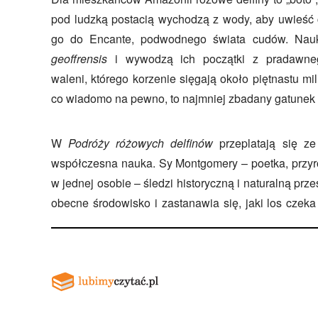
pod ludzką postacią wychodzą z wody, aby uwieść 
go do Encante, podwodnego świata cudów. Na
geoffrensis
i wywodzą ich początki z pradawne
waleni, którego korzenie sięgają około piętnastu mi
co wiadomo na pewno, to najmniej zbadany gatunek 
W
Podróży różowych delfinów
przeplatają się ze
współczesna nauka. Sy Montgomery – poetka, przyro
w jednej osobie – śledzi historyczną i naturalną prze
obecne środowisko i zastanawia się, jaki los czeka 