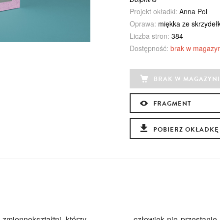
Projekt okładki:
Anna Pol
Oprawa:
miękka ze skrzydeł
Liczba stron:
384
Dostępność:
brak w magazyn
BRAK W MAGAZYNI
FRAGMENT
POBIERZ OKŁADKĘ
zmiennokształtni, którzy
człowiek nie przestani