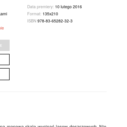
Data premiery:
10 lutego 2016
kami
Format:
135x210
ISBN
978-83-65282-32-3
ie
E
e na masową skalę wycinać lasow deszczowych. Nie