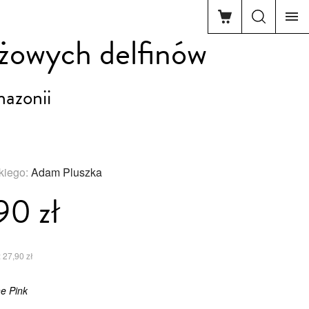
żowych delfinów
azonii
skiego:
Adam Pluszka
90 zł
 27,90 zł
he Pink