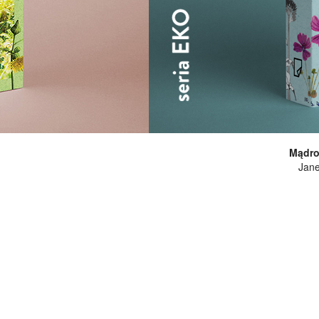
Mądroś
Jane