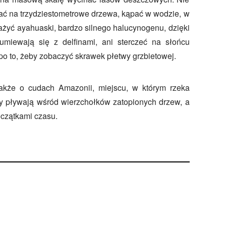
ać na trzydziestometrowe drzewa, kąpać w wodzie, w
, zażyć ayahuaski, bardzo silnego halucynogenu, dzięki
miewają się z delfinami, ani sterczeć na słońcu
 po to, żeby zobaczyć skrawek płetwy grzbietowej.
akże o cudach Amazonii, miejscu, w którym rzeka
iny pływają wśród wierzchołków zatopionych drzew, a
oczątkami czasu.