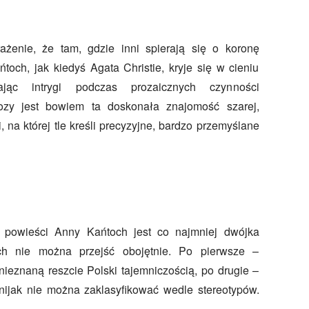
żenie, że tam, gdzie inni spierają się o koronę
ńtoch, jak kiedyś Agata Christie, kryje się w cieniu
ając intrygi podczas prozaicznych czynności
ozy jest bowiem ta doskonała znajomość szarej,
 na której tle kreśli precyzyjne, bardzo przemyślane
j powieści Anny Kańtoch jest co najmniej dwójka
ch nie można przejść obojętnie. Po pierwsze –
nieznaną reszcie Polski tajemniczością, po drugie –
ej nijak nie można zaklasyfikować wedle stereotypów.