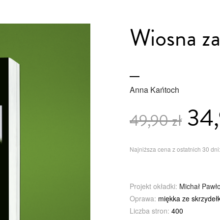
Wiosna za
Anna Kańtoch
34,
49,90 zł
Najniższa cena z ostatnich 30 dni:
Projekt okładki:
Michał Pawł
Oprawa:
miękka ze skrzydeł
Liczba stron:
400