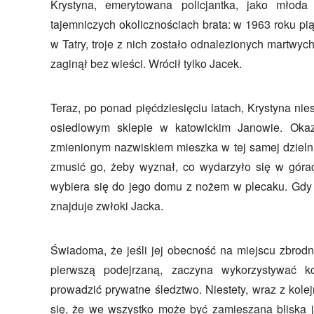
Krystyna, emerytowana policjantka, jako młoda
tajemniczych okolicznościach brata: w 1963 roku pi
w Tatry, troje z nich zostało odnalezionych martwych
zaginął bez wieści. Wrócił tylko Jacek.
Teraz, po ponad pięćdziesięciu latach, Krystyna ni
osiedlowym sklepie w katowickim Janowie. Oka
zmienionym nazwiskiem mieszka w tej samej dzielni
zmusić go, żeby wyznał, co wydarzyło się w gór
wybiera się do jego domu z nożem w plecaku. Gdy j
znajduje zwłoki Jacka.
Świadoma, że jeśli jej obecność na miejscu zbrodn
pierwszą podejrzaną, zaczyna wykorzystywać ko
prowadzić prywatne śledztwo. Niestety, wraz z kole
się, że we wszystko może być zamieszana bliska je