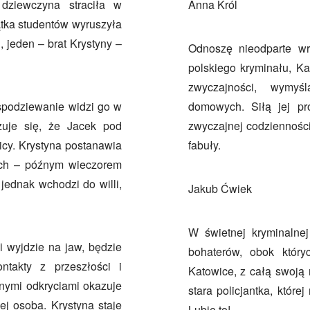
 dziewczyna straciła w
Anna Król
ątka studentów wyruszyła
, jeden – brat Krystyny –
Odnoszę nieodparte wra
polskiego kryminału, Ka
zwyczajności, wymyśl
espodziewanie widzi go w
domowych. Siłą jej pr
zuje się, że Jacek pod
zwyczajnej codzienności,
cy. Krystyna postanawia
fabuły.
ach – późnym wieczorem
ednak wchodzi do willi,
Jakub Ćwiek
W świetnej kryminalne
i wyjdzie na jaw, będzie
bohaterów, obok który
ntakty z przeszłości i
Katowice, z całą swoją 
jnymi odkryciami okazuje
stara policjantka, któr
j osoba. Krystyna staje
Lubię to!