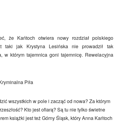
eć, że Kańtoch otwiera nowy rozdział polskiego
kt taki jak Krystyna Lesińska nie prowadził tak
a, w którym tajemnica goni tajemnicę. Rewelacyjna
Kryminalna Piła
zić wszystkich w pole i zacząć od nowa? Za którym
eszłość? Kto jest ofiarą? Są tu nie tylko świetne
erem książki jest też Górny Śląsk, który Anna Kańtoch