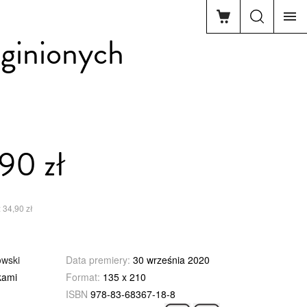
ginionych
90 zł
 34,90 zł
owski
Data premiery:
30 września 2020
kami
Format:
135 x 210
ISBN
978-83-68367-18-8