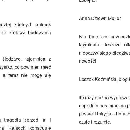
Anna Dziewit-Meller
rdziej zdolnych autorek
a za królową budowania
Nie boję się powiedzi
kryminału. Jeszcze ni
nieoczywistego śledztw
 śledztwo, tajemnica z
nowość!
zystko, co powinien mieć
, a teraz nie mogę się
Leszek Koźmiński, blog 
Ile razy można wyprowad
dopadnie nas mroczna prz
postaci i intryga – bohat
 tragedia sprzed lat i
czuje i rozumie.
na Kańtoch konstruuje