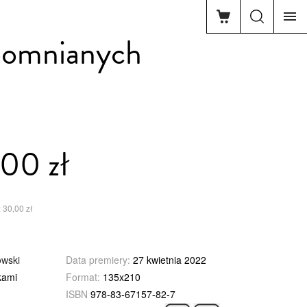
apomnianych
00 zł
 30,00 zł
owski
Data premiery:
27 kwietnia 2022
kami
Format:
135x210
ISBN
978-83-67157-82-7