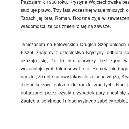
Październik 1966 roku. Krystyna Wojciechowska be
studiuje prawo. Trzy lata wcześniej w tajemniczych 
Tatrach jej brat, Roman. Rodzina żyje w zawieszen
wiadomości, że coś zmieniło się na zawsze.
Tymczasem na katowickich Drugich Szopienicach 
Fiszel, znajomy z dzieciństwa Krystyny, odbiera s
okazuje się, że to nie pierwszy taki zgon w 
wcześniejszymi interesował się Romek niedług
nadziei, że obie sprawy jakoś się ze sobą wiążą, K
dziennikarzowi dotrzeć do rodzin zmarłych. Nad 
połączonej przez czysty przypadek pary unosi się 
Zagłębia, seryjnego i nieuchwytnego zabójcy kobie