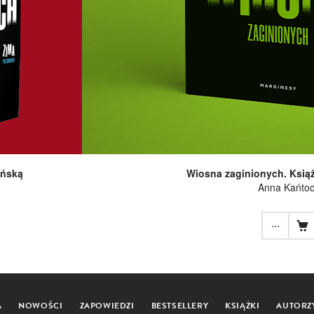
ińską
Wiosna zaginionych. Ksią
Anna Kańto
...
A
NOWOŚCI
ZAPOWIEDZI
BESTSELLERY
KSIĄŻKI
AUTORZ