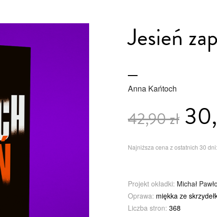
Jesień z
Anna Kańtoch
30,
42,90 zł
Najniższa cena z ostatnich 30 dni:
Projekt okładki:
Michał Pawł
Oprawa:
miękka ze skrzydeł
Liczba stron:
368