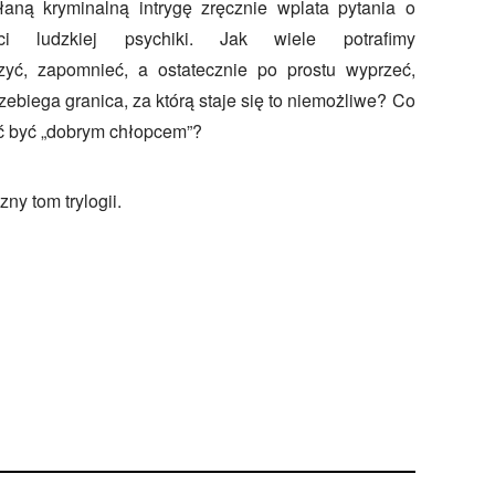
ną kryminalną intrygę zręcznie wplata pytania o
ści ludzkiej psychiki. Jak wiele potrafimy
zyć, zapomnieć, a ostatecznie po prostu wyprzeć,
zebiega granica, za którą staje się to niemożliwe? Co
ać być „dobrym chłopcem”?
zny tom trylogii.