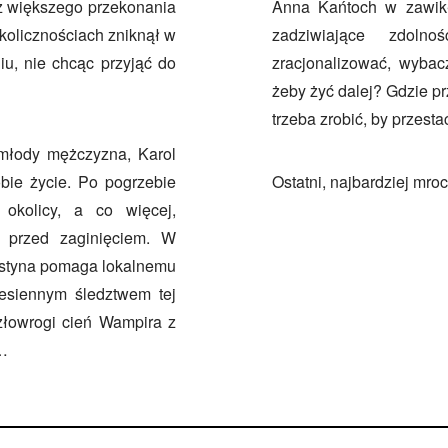
z większego przekonania
Anna Kańtoch w zawikła
okolicznościach zniknął w
zadziwiające zdolno
iu, nie chcąc przyjąć do
zracjonalizować, wybac
żeby żyć dalej? Gdzie pr
trzeba zrobić, by przest
młody mężczyzna, Karol
obie życie. Po pogrzebie
Ostatni, najbardziej mroc
okolicy, a co więcej,
o przed zaginięciem. W
rystyna pomaga lokalnemu
jesiennym śledztwem tej
złowrogi cień Wampira z
t…