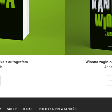
żka z autografem
Wiosna zaginion
ch
Anna
..
Y
SKLEP
O NAS
POLITYKA PRYWATNOŚCI