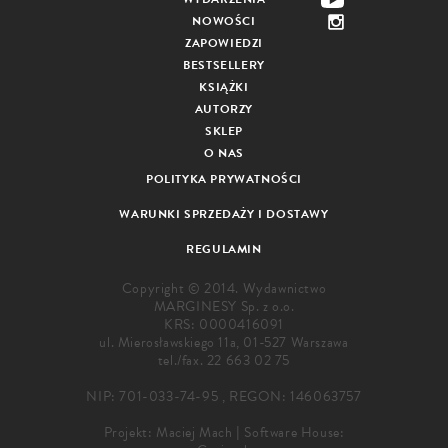
NOWOŚCI
ZAPOWIEDZI
BESTSELLERY
KSIĄŻKI
AUTORZY
SKLEP
O NAS
POLITYKA PRYWATNOŚCI
WARUNKI SPRZEDAŻY I DOSTAWY
REGULAMIN
Copyright © 2014. Wydawnictwo
MARGINESY Sp. z o.o.
KRS: 0000416091
ul. Mierosławskiego 11a, 01-527 Warszawa
tel./fax.
22 663 02 75
NIP: 701-033-74-95 , REGON: 146063757
Projekt:
Maciej Mach
|
Software House: