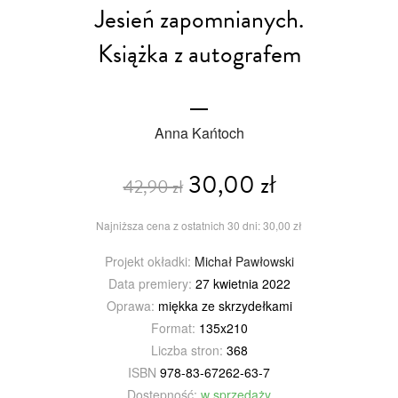
Jesień zapomnianych.
Książka z autografem
Anna Kańtoch
30,00 zł
42,90 zł
Najniższa cena z ostatnich 30 dni: 30,00 zł
Projekt okładki:
Michał Pawłowski
Data premiery:
27 kwietnia 2022
Oprawa:
miękka ze skrzydełkami
Format:
135x210
Liczba stron:
368
ISBN
978-83-67262-63-7
Dostępność:
w sprzedaży