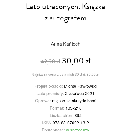
Lato utraconych. Książka
z autografem
Anna Kańtoch
30,00 zł
42,90 zł
Najniższa cena z ostatnich 30 dni: 30,00 zł
Projekt okładki:
Michał Pawłowski
Data premiery:
2 czerwca 2021
Oprawa:
miękka ze skrzydełkami
Format:
135x210
Liczba stron:
392
ISBN
978-83-67022-13-2
Dostępność:
w sprzedaży