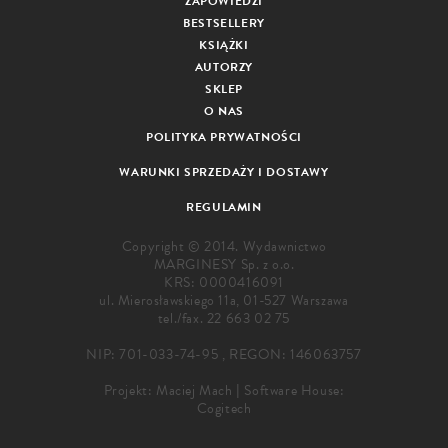
ZAPOWIEDZI
BESTSELLERY
KSIĄŻKI
AUTORZY
SKLEP
O NAS
POLITYKA PRYWATNOŚCI
WARUNKI SPRZEDAŻY I DOSTAWY
REGULAMIN
Copyright © 2014. Wydawnictwo
MARGINESY Sp. z o.o.
KRS: 0000416091
ul. Mierosławskiego 11a, 01-527 Warszawa
tel./fax.
22 663 02 75
NIP: 701-033-74-95 , REGON: 146063757
Projekt:
Maciej Mach
|
Software House:
Cogitech