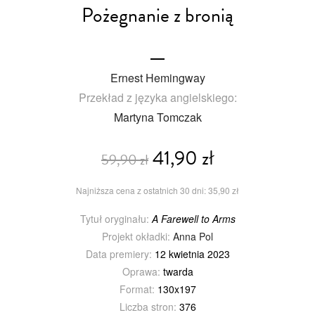
Pożegnanie z bronią
Ernest Hemingway
Przekład z języka angielskiego:
Martyna Tomczak
41,90 zł
59,90 zł
Najniższa cena z ostatnich 30 dni: 35,90 zł
Tytuł oryginału:
A Farewell to Arms
Projekt okładki:
Anna Pol
Data premiery:
12 kwietnia 2023
Oprawa:
twarda
Format:
130x197
Liczba stron:
376