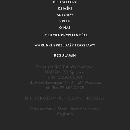
BESTSELLERY
KSIĄŻKI
AUTORZY
SKLEP
O NAS
POLITYKA PRYWATNOŚCI
WARUNKI SPRZEDAŻY I DOSTAWY
REGULAMIN
Copyright © 2014. Wydawnictwo
MARGINESY Sp. z o.o.
KRS: 0000416091
ul. Mierosławskiego 11a, 01-527 Warszawa
tel./fax.
22 663 02 75
NIP: 701-033-74-95 , REGON: 146063757
Projekt:
Maciej Mach
|
Software House:
Cogitech