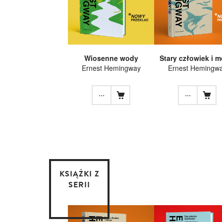
Wiosenne wody
Stary człowiek i m
Ernest Hemingway
Ernest Hemingw
...
...
KSIĄŻKI Z
SERII