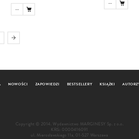
...
...
A
NOWOŚCI
ZAPOWIEDZI
BESTSELLERY
KSIĄŻKI
AUTORZ
Copyright © 2014. Wydawnictwo MARGINESY Sp. z o.o.
KRS: 0000416091
ul. Mierosławskiego 11a, 01-527 Warszawa