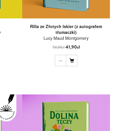
Rilla ze Złotych Iskier (z autografem
y
tłumaczki)
Lucy Maud Montgomery
41,90zł
59,90zł
...