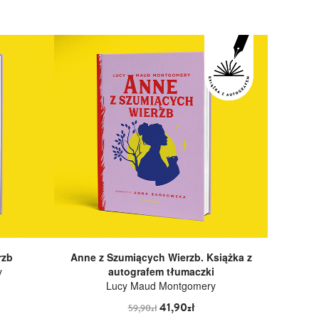
rzb
Anne z Szumiących Wierzb. Książka z
y
autografem tłumaczki
Lucy Maud Montgomery
41,90zł
59,90zł