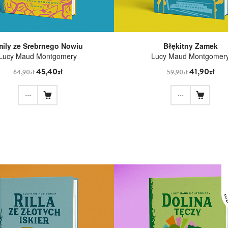
ily ze Srebrnego Nowiu
Błękitny Zamek
Lucy Maud Montgomery
Lucy Maud Montgomer
45,40zł
41,90zł
64,90zł
59,90zł
...
...