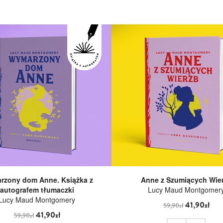
rzony dom Anne. Książka z
Anne z Szumiących Wie
autografem tłumaczki
Lucy Maud Montgomer
Lucy Maud Montgomery
41,90zł
59,90zł
41,90zł
59,90zł