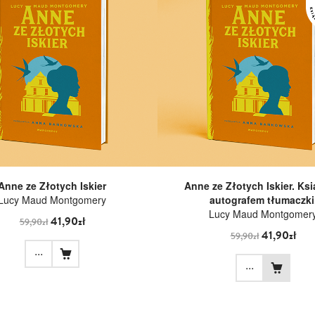
Anne ze Złotych Iskier
Anne ze Złotych Iskier. Ksi
Lucy Maud Montgomery
autografem tłumaczki
Lucy Maud Montgomer
41,90zł
59,90zł
41,90zł
59,90zł
...
...