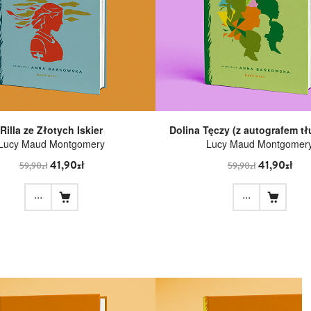
Rilla ze Złotych Iskier
Dolina Tęczy (z autografem t
Lucy Maud Montgomery
Lucy Maud Montgomer
41,90zł
41,90zł
59,90zł
59,90zł
...
...