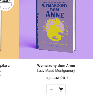
ążka z
Wymarzony dom Anne
.
Lucy Maud Montgomery
y
41,90zł
59,90zł
...