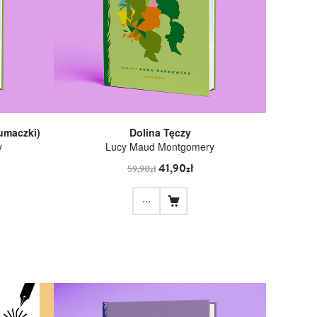
łumaczki)
Dolina Tęczy
y
Lucy Maud Montgomery
41,90zł
59,90zł
...