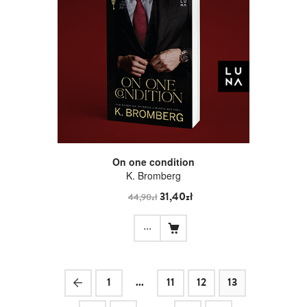
On one condition
K. Bromberg
31,40zł
44,90zł
...
1
...
11
12
13