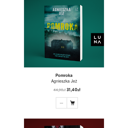
Pomroka
Agnieszka Jeż
31,40zł
44,90zł
...