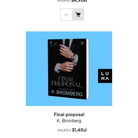
34,90zł
49,90zł
...
Final proposal
K. Bromberg
31,40zł
44,90zł