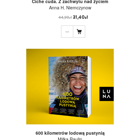
Ciche cuda. Z zachwytu nad życiem
Anna H. Niemczynow
31,40zł
44,90zł
...
600 kilometrów lodową pustynią
Miłka Raulin