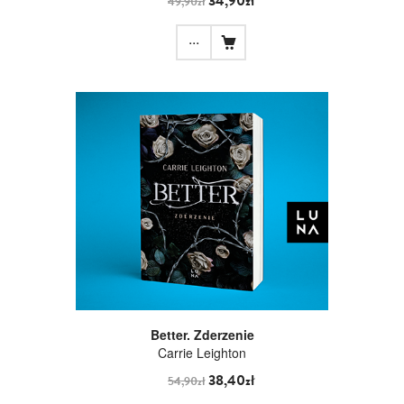
34,90zł
49,90zł
...
Better. Zderzenie
Carrie Leighton
38,40zł
54,90zł