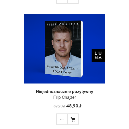
Niejednoznacznie pozytywny
Filip Chajzer
48,90zł
69,90zł
...