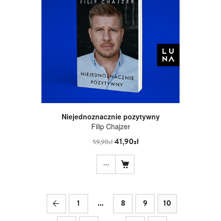
Niejednoznacznie pozytywny
Filip Chajzer
41,90zł
59,90zł
...
1
...
8
9
10