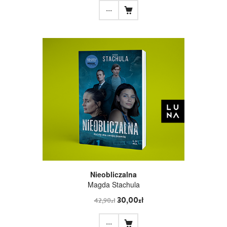
...
Nieobliczalna
Magda Stachula
30,00zł
42,90zł
...