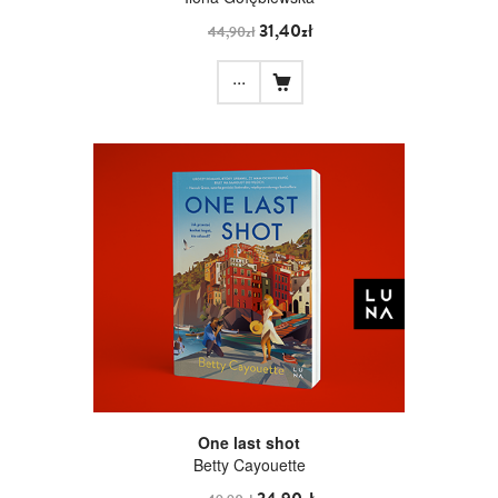
31,40zł
44,90zł
...
One last shot
Betty Cayouette